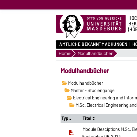
HOC
BE
(HÖ
AMTLICHE BEKANNTMACHUNGEN
HÖ
Home
Modulhandbücher
Modulhandbücher
Modulhandbücher
Master - Studiengänge
Electrical Engineering and Infor
M.Sc. Electrical Engineering an
Typ
Titel
Module Desciptions M.Sc. El
September 06, 2023