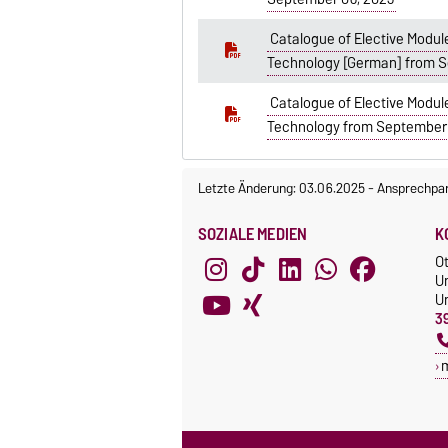
Catalogue of Elective Module
Technology [German] from S
Catalogue of Elective Module
Technology from September 
Letzte Änderung: 03.06.2025
-
Ansprechpar
SOZIALE MEDIEN
K
O
U
Un
3