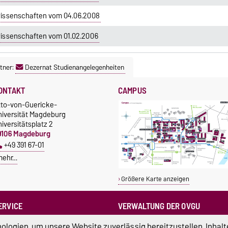
wissenschaften vom 04.06.2008
issenschaften vom 01.02.2006
tner:
Dezernat Studienangelegenheiten
ONTAKT
CAMPUS
tto-von-Guericke-
niversität Magdeburg
iversitätsplatz 2
9106 Magdeburg
+49 391 67-01
mehr…
Größere Karte anzeigen
ERVICE
VERWALTUNG DER OVGU
otrufnummern der Universität
Kanzlerin
logien, um unsere Website zuverlässig bereitzustellen, Inhalt