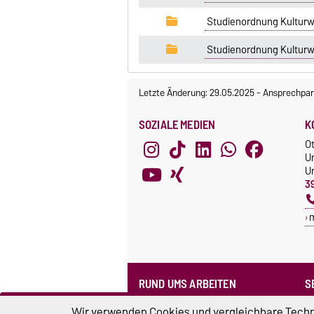
Studienordnung Kultur
Studienordnung Kulturw
Letzte Änderung: 29.05.2025
-
Ansprechpar
SOZIALE MEDIEN
K
O
U
Un
3
RUND UMS ARBEITEN
S
Formularpool
N
Wir verwenden Cookies und vergleichbare Techno