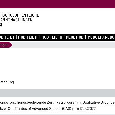
HSCHULÖFFENTLICHE
KANNTMACHUNGEN
B)
B TEIL I
HÖB TEIL II
HÖB TEIL III
NEUE HÖB
MODULHANDBÜ
ungen
forschung
ons-/forschungsbegleitende Zertifikatsprogramm „Qualitative Bildungs
bzw. Certificates of Advanced Studies (CAS) vom 12.07.2022