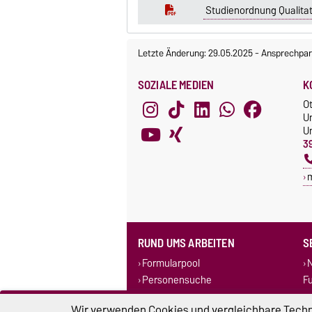
Studienordnung Qualitat
Letzte Änderung: 29.05.2025
-
Ansprechpar
SOZIALE MEDIEN
K
O
U
Un
3
RUND UMS ARBEITEN
S
Formularpool
N
Personensuche
F
Corporate Design
Wir verwenden Cookies und vergleichbare Techno
Stellenausschreibungen