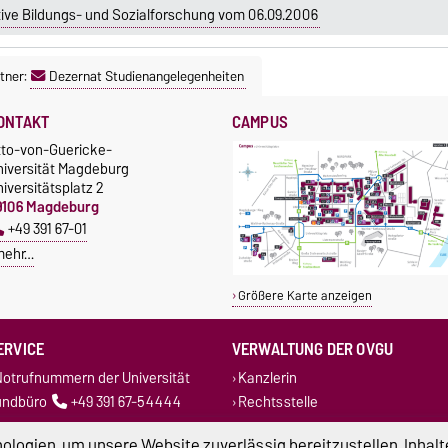
ive Bildungs- und Sozialforschung vom 06.09.2006
tner:
Dezernat Studienangelegenheiten
ONTAKT
CAMPUS
tto-von-Guericke-
niversität Magdeburg
iversitätsplatz 2
9106 Magdeburg
+49 391 67-01
mehr…
Größere Karte anzeigen
ERVICE
VERWALTUNG DER OVGU
otrufnummern der Universität
Kanzlerin
undbüro
+49 391 67-54444
Rechtsstelle
Dezernate
logien, um unsere Website zuverlässig bereitzustellen, Inhalt