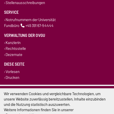
Stellenausschreibungen
SERVICE
Notrufnummern der Universität
Fundbüro
+49 391 67-54444
VERWALTUNG DER OVGU
Kanzlerin
Rechtsstelle
Dezernate
DIESE SEITE
Vorlesen
Drucken
Impressum
Wir verwenden Cookies und vergleichbare Technologien, um
unsere Website zuverlässig bereitzustellen, Inhalte einzubinden
Datenschutz
und die Nutzung statistisch auszuwerten.
Weitere Informationen finden Sie in unserer
Barrierefreiheit