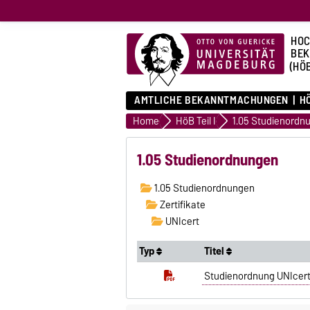
HOC
BE
(HÖ
AMTLICHE BEKANNTMACHUNGEN
HÖ
Home
HöB Teil I
1.05 Studienordn
1.05 Studienordnungen
1.05 Studienordnungen
Zertifikate
UNIcert
Typ
Titel
Studienordnung UNIcert 