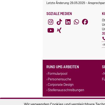
Letzte Änderung: 29.05.2025
-
Ansprechpar
SOZIALE MEDIEN
K
O
U
Un
3
RUND UMS ARBEITEN
S
Formularpool
N
Personensuche
F
Corporate Design
Stellenausschreibungen
Impressum
D
Wir verwenden Cookies und vergleichbare Techno