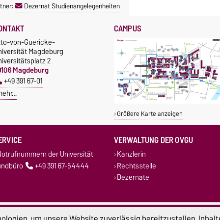
tner:
Dezernat Studienangelegenheiten
ONTAKT
CAMPUS
tto-von-Guericke-
niversität Magdeburg
iversitätsplatz 2
9106 Magdeburg
+49 391 67-01
mehr…
Größere Karte anzeigen
ERVICE
VERWALTUNG DER OVGU
otrufnummern der Universität
Kanzlerin
undbüro
+49 391 67-54444
Rechtsstelle
Dezernate
atenschutz
Barrierefreiheit
Cookie-Einstel
logien, um unsere Website zuverlässig bereitzustellen, Inhalt