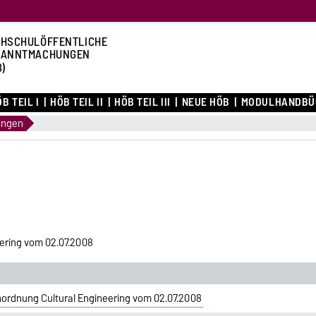
HSCHULÖFFENTLICHE
KANNTMACHUNGEN
B)
B TEIL I
HÖB TEIL II
HÖB TEIL III
NEUE HÖB
MODULHANDBÜ
ungen
ering vom 02.07.2008
nordnung Cultural Engineering vom 02.07.2008