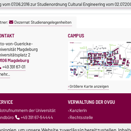
 vom 07.06.2016 zur Studienordnung Cultural Engineering vom 02.07.20
tner:
Dezernat Studienangelegenheiten
ONTAKT
CAMPUS
tto-von-Guericke-
niversität Magdeburg
iversitätsplatz 2
9106 Magdeburg
+49 391 67-01
mehr…
Größere Karte anzeigen
ERVICE
VERWALTUNG DER OVGU
otrufnummern der Universität
Kanzlerin
undbüro
+49 391 67-54444
Rechtsstelle
Dezernate
logien, um unsere Website zuverlässig bereitzustellen, Inhalt