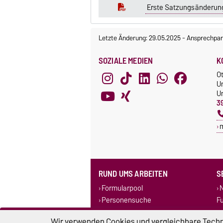
Erste Satzungsänderung
Letzte Änderung: 29.05.2025
-
Ansprechpar
SOZIALE MEDIEN
K
O
U
Un
3
RUND UMS ARBEITEN
S
Formularpool
N
Personensuche
F
Corporate Design
Wir verwenden Cookies und vergleichbare Techno
Stellenausschreibungen