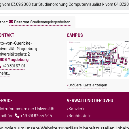
 vom 03.09.2008 zur Studienordnung Computervisualistik vom 04.07.2
tner:
Dezernat Studienangelegenheiten
ONTAKT
CAMPUS
tto-von-Guericke-
niversität Magdeburg
iversitätsplatz 2
9106 Magdeburg
+49 391 67-01
mehr…
Größere Karte anzeigen
ERVICE
VERWALTUNG DER OVGU
otrufnummern der Universität
Kanzlerin
undbüro
+49 391 67-54444
Rechtsstelle
Dezernate
logien, um unsere Website zuverlässig bereitzustellen, Inhalt