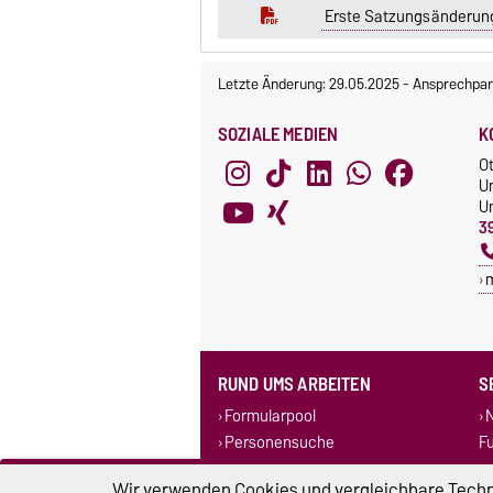
Erste Satzungsänderung
Letzte Änderung: 29.05.2025
-
Ansprechpar
SOZIALE MEDIEN
K
O
U
Un
3
RUND UMS ARBEITEN
S
Formularpool
N
Personensuche
F
Corporate Design
Wir verwenden Cookies und vergleichbare Techno
Stellenausschreibungen