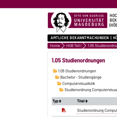
HOC
BE
(HÖ
AMTLICHE BEKANNTMACHUNGEN
HÖ
Home
HöB Teil I
1.05 Studienordn
1.05 Studienordnungen
1.05 Studienordnungen
Bachelor - Studiengänge
Computervisualistik
Studienordnung Computervisuali
Typ
Titel
Studienordnung Compute