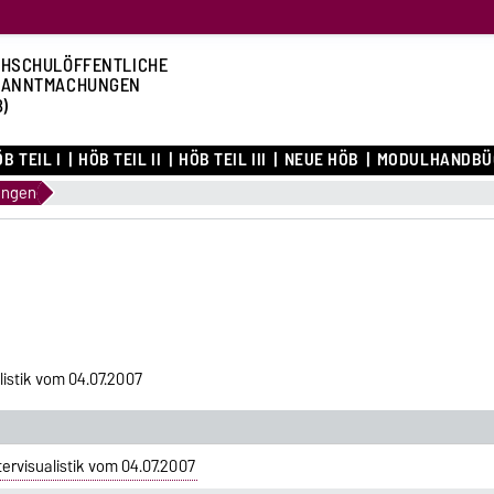
HSCHULÖFFENTLICHE
KANNTMACHUNGEN
B)
B TEIL I
HÖB TEIL II
HÖB TEIL III
NEUE HÖB
MODULHANDBÜ
ungen
stik vom 04.07.2007
rvisualistik vom 04.07.2007