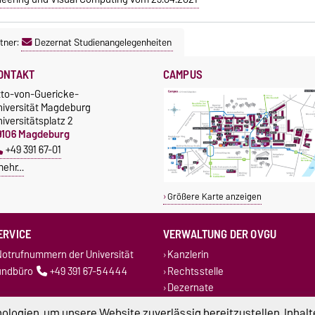
tner:
Dezernat Studienangelegenheiten
ONTAKT
CAMPUS
tto-von-Guericke-
niversität Magdeburg
iversitätsplatz 2
9106 Magdeburg
+49 391 67-01
mehr…
Größere Karte anzeigen
ERVICE
VERWALTUNG DER OVGU
otrufnummern der Universität
Kanzlerin
undbüro
+49 391 67-54444
Rechtsstelle
Dezernate
logien, um unsere Website zuverlässig bereitzustellen, Inhalt