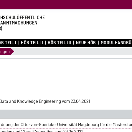
HSCHULÖFFENTLICHE
KANNTMACHUNGEN
B)
B TEIL I
HÖB TEIL II
HÖB TEIL III
NEUE HÖB
MODULHANDBÜ
ungen
Data and Knowledge Engineering vom 23.04.2021
rdnung der Otto-von-Guericke–Universität Magdeburg für die Masters
ineering und Visual Computing vom 23.04.2021