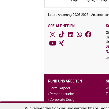
Letzte Änderung: 29.05.2025
-
Ansprechpar
SOZIALE MEDIEN
K
O
U
Un
3
RUND UMS ARBEITEN
S
Formularpool
N
Personensuche
F
Corporate Design
Stellenausschreibungen
Wir verwenden Cookies und vergleichbare Techno