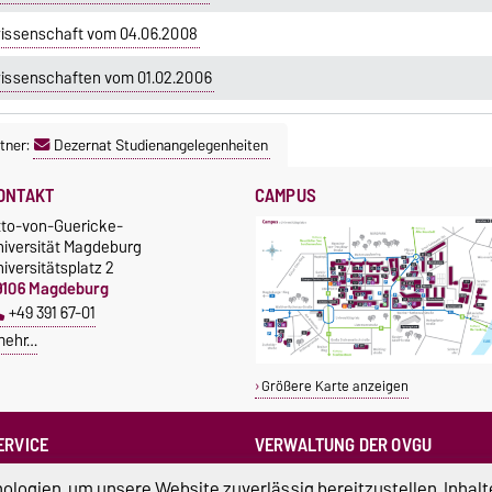
issenschaft vom 04.06.2008
issenschaften vom 01.02.2006
tner:
Dezernat Studienangelegenheiten
ONTAKT
CAMPUS
tto-von-Guericke-
niversität Magdeburg
iversitätsplatz 2
9106 Magdeburg
+49 391 67-01
mehr…
Größere Karte anzeigen
ERVICE
VERWALTUNG DER OVGU
otrufnummern der Universität
Kanzlerin
logien, um unsere Website zuverlässig bereitzustellen, Inhalt