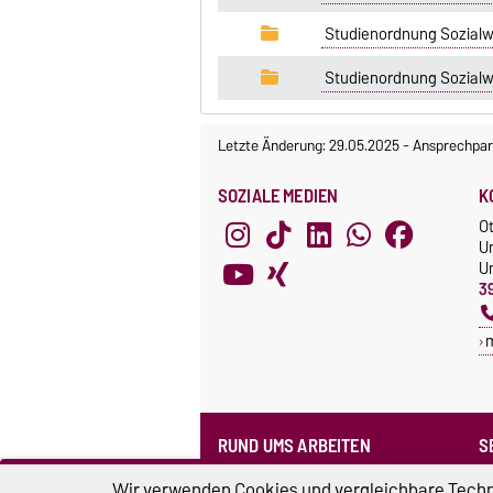
Studienordnung Sozialw
Studienordnung Sozialw
Letzte Änderung: 29.05.2025
-
Ansprechpar
SOZIALE MEDIEN
K
O
U
Un
3
RUND UMS ARBEITEN
S
Formularpool
N
Wir verwenden Cookies und vergleichbare Techno