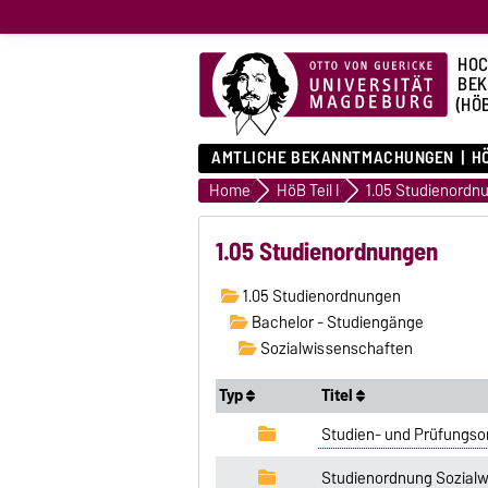
HOC
BE
(HÖ
AMTLICHE BEKANNTMACHUNGEN
HÖ
Home
HöB Teil I
1.05 Studienordn
1.05 Studienordnungen
1.05 Studienordnungen
Bachelor - Studiengänge
Sozialwissenschaften
Typ
Titel
Studien- und Prüfungso
Studienordnung Sozialw