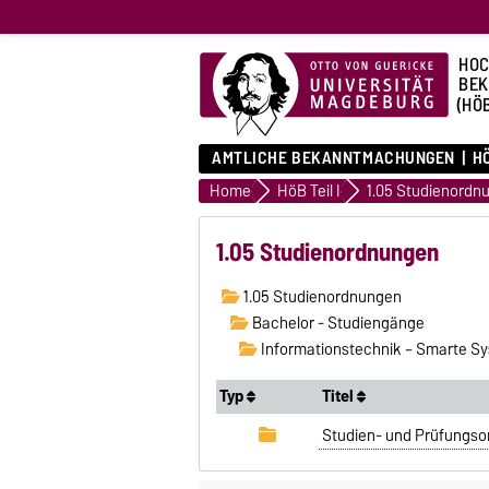
HOC
BE
(HÖ
AMTLICHE BEKANNTMACHUNGEN
HÖ
Home
HöB Teil I
1.05 Studienordn
1.05 Studienordnungen
1.05 Studienordnungen
Bachelor - Studiengänge
Informationstechnik – Smarte S
Typ
Titel
Studien- und Prüfungso