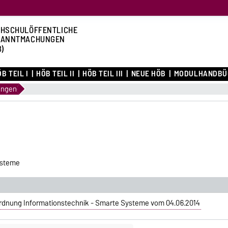
HSCHULÖFFENTLICHE
KANNTMACHUNGEN
B)
B TEIL I
HÖB TEIL II
HÖB TEIL III
NEUE HÖB
MODULHANDBÜ
ungen
ysteme
rdnung Informationstechnik - Smarte Systeme vom 04.06.2014