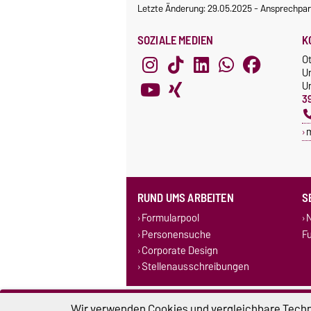
Letzte Änderung: 29.05.2025
-
Ansprechpar
SOZIALE MEDIEN
K
O
U
Un
3
RUND UMS ARBEITEN
S
Formularpool
N
Personensuche
F
Corporate Design
Stellenausschreibungen
Impressum
D
Wir verwenden Cookies und vergleichbare Techno