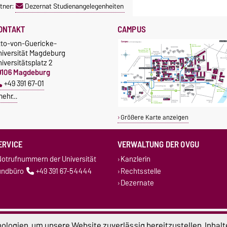
tner:
Dezernat Studienangelegenheiten
ONTAKT
CAMPUS
tto-von-Guericke-
niversität Magdeburg
iversitätsplatz 2
9106 Magdeburg
+49 391 67-01
mehr…
Größere Karte anzeigen
ERVICE
VERWALTUNG DER OVGU
otrufnummern der Universität
Kanzlerin
undbüro
+49 391 67-54444
Rechtsstelle
Dezernate
atenschutz
Barrierefreiheit
Cookie-Einstel
logien, um unsere Website zuverlässig bereitzustellen, Inhalt