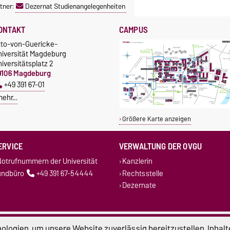
tner:
Dezernat Studienangelegenheiten
ONTAKT
CAMPUS
tto-von-Guericke-
niversität Magdeburg
iversitätsplatz 2
9106 Magdeburg
+49 391 67-01
mehr…
Größere Karte anzeigen
ERVICE
VERWALTUNG DER OVGU
otrufnummern der Universität
Kanzlerin
undbüro
+49 391 67-54444
Rechtsstelle
Dezernate
atenschutz
Barrierefreiheit
Cookie-Einstel
logien, um unsere Website zuverlässig bereitzustellen, Inhalt