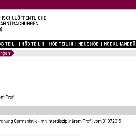
HSCHULÖFFENTLICHE
KANNTMACHUNGEN
B)
B TEIL I
HÖB TEIL II
HÖB TEIL III
NEUE HÖB
MODULHANDBÜ
ungen
em Profil
nung Germanistik - mit interdisziplinärem Profil vom 01.07.2015