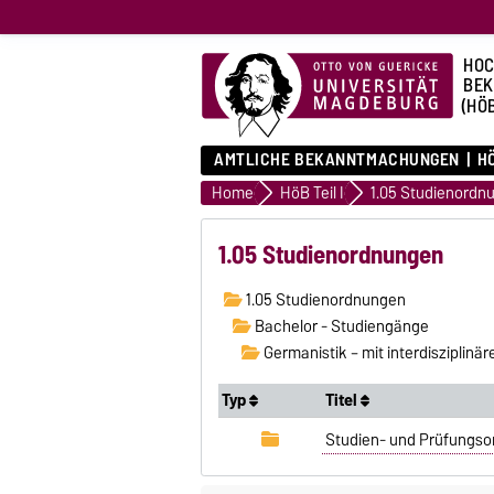
HOC
BE
(HÖ
AMTLICHE BEKANNTMACHUNGEN
HÖ
Home
HöB Teil I
1.05 Studienordn
1.05 Studienordnungen
1.05 Studienordnungen
Bachelor - Studiengänge
Germanistik – mit interdisziplinär
Typ
Titel
Studien- und Prüfungsord