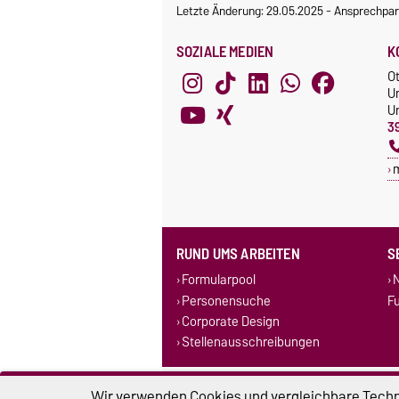
Letzte Änderung: 29.05.2025
-
Ansprechpar
SOZIALE MEDIEN
K
O
U
Un
3
RUND UMS ARBEITEN
S
Formularpool
N
Personensuche
F
Corporate Design
Stellenausschreibungen
Impressum
D
Wir verwenden Cookies und vergleichbare Techno