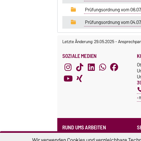
Prüfungsordnung vom 06.07.
Prüfungsordnung vom 04.07
Letzte Änderung: 29.05.2025
-
Ansprechpar
SOZIALE MEDIEN
K
O
U
Un
3
RUND UMS ARBEITEN
S
Formularpool
N
Wir verwenden Cookies und vergleichbare Techno