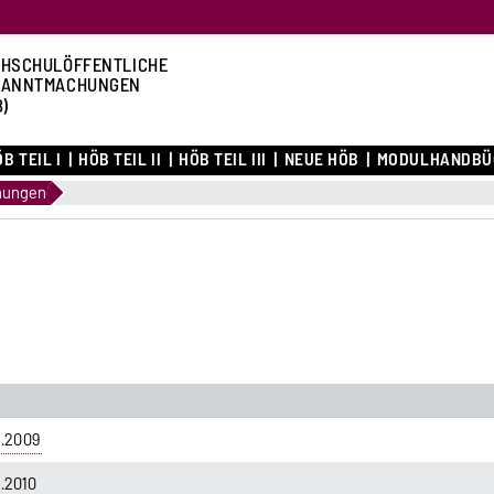
HSCHULÖFFENTLICHE
KANNTMACHUNGEN
B)
B TEIL I
HÖB TEIL II
HÖB TEIL III
NEUE HÖB
MODULHANDBÜ
nungen
5.2009
.2010