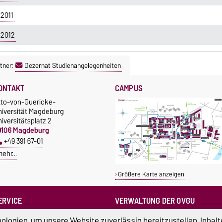
2011
.2012
tner:
Dezernat Studienangelegenheiten
ONTAKT
CAMPUS
tto-von-Guericke-
niversität Magdeburg
iversitätsplatz 2
9106 Magdeburg
+49 391 67-01
mehr…
Größere Karte anzeigen
ERVICE
VERWALTUNG DER OVGU
otrufnummern der Universität
Kanzlerin
logien, um unsere Website zuverlässig bereitzustellen, Inhalt