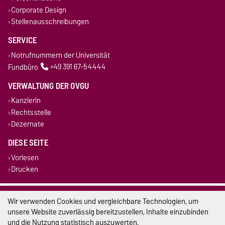
Corporate Design
Stellenausschreibungen
SERVICE
Notrufnummern der Universität
Fundbüro
+49 391 67-54444
VERWALTUNG DER OVGU
Kanzlerin
Rechtsstelle
Dezernate
DIESE SEITE
Vorlesen
Drucken
Impressum
Wir verwenden Cookies und vergleichbare Technologien, um
unsere Website zuverlässig bereitzustellen, Inhalte einzubinden
Datenschutz
und die Nutzung statistisch auszuwerten.