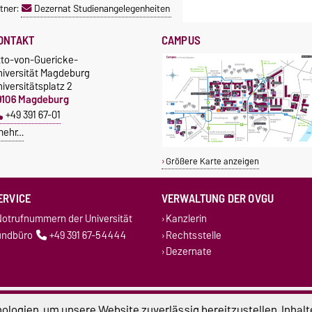
tner:
Dezernat Studienangelegenheiten
ONTAKT
CAMPUS
tto-von-Guericke-
niversität Magdeburg
iversitätsplatz 2
9106 Magdeburg
+49 391 67-01
mehr…
Größere Karte anzeigen
ERVICE
VERWALTUNG DER OVGU
otrufnummern der Universität
Kanzlerin
undbüro
+49 391 67-54444
Rechtsstelle
Dezernate
atenschutz
Barrierefreiheit
Cookie-Einstel
logien, um unsere Website zuverlässig bereitzustellen, Inhalt