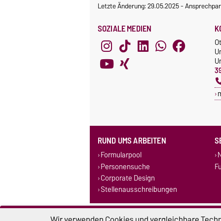
Letzte Änderung: 29.05.2025
-
Ansprechpar
SOZIALE MEDIEN
K
O
U
Un
3
RUND UMS ARBEITEN
S
Formularpool
N
Personensuche
F
Corporate Design
Stellenausschreibungen
Impressum
D
Wir verwenden Cookies und vergleichbare Techno