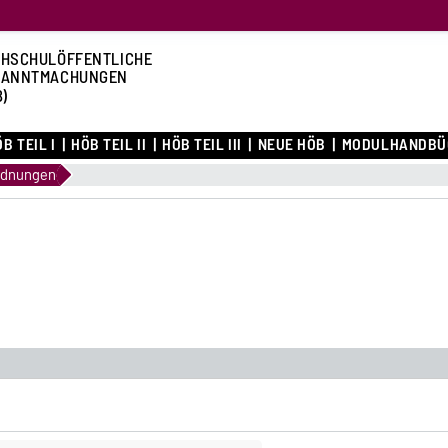
HSCHULÖFFENTLICHE
KANNTMACHUNGEN
B)
B TEIL I
HÖB TEIL II
HÖB TEIL III
NEUE HÖB
MODULHANDBÜ
rdnungen