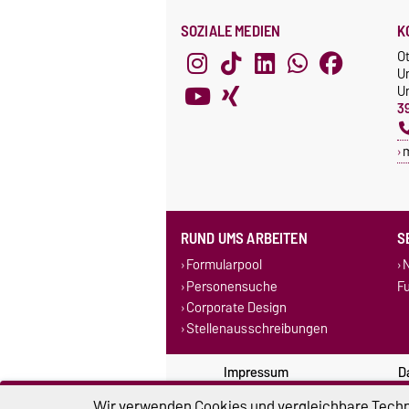
SOZIALE MEDIEN
K
O
U
Un
3
RUND UMS ARBEITEN
S
Formularpool
N
Personensuche
F
Corporate Design
Stellenausschreibungen
Impressum
D
Wir verwenden Cookies und vergleichbare Techno