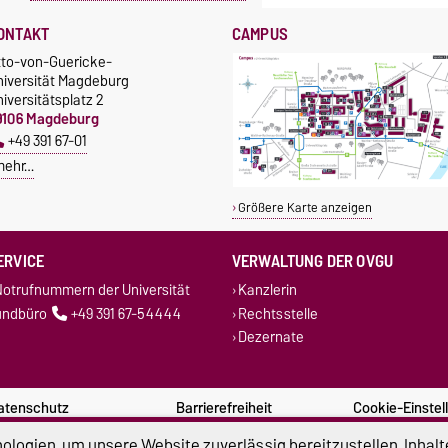
ONTAKT
CAMPUS
tto-von-Guericke-
niversität Magdeburg
iversitätsplatz 2
9106 Magdeburg
+49 391 67-01
mehr…
Größere Karte anzeigen
ERVICE
VERWALTUNG DER OVGU
otrufnummern der Universität
Kanzlerin
undbüro
+49 391 67-54444
Rechtsstelle
Dezernate
atenschutz
Barrierefreiheit
Cookie-Einstel
logien, um unsere Website zuverlässig bereitzustellen, Inhalt