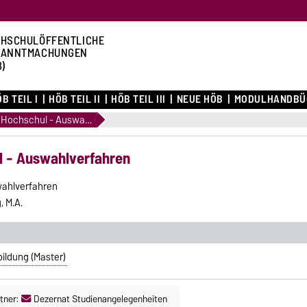
HSCHULÖFFENTLICHE
KANNTMACHUNGEN
B)
B TEIL I
HÖB TEIL II
HÖB TEIL III
NEUE HÖB
MODULHANDBÜ
1.12 Satzungen zu Hochschul - Auswahlverfahren
l - Auswahlverfahren
wahlverfahren
, M.A.
bildung (Master)
tner:
Dezernat Studienangelegenheiten