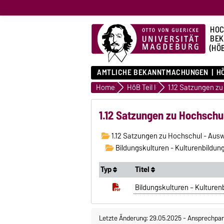
HOC
BE
(HÖ
AMTLICHE BEKANNTMACHUNGEN
HÖ
Home
HöB Teil I
1.12 Satzungen zu Hochschu
1.12 Satzungen zu Hochschul - Aus
Bildungskulturen - Kulturenbildung
Typ
Titel
Bildungskulturen – Kulturen
Letzte Änderung: 29.05.2025
-
Ansprechpar