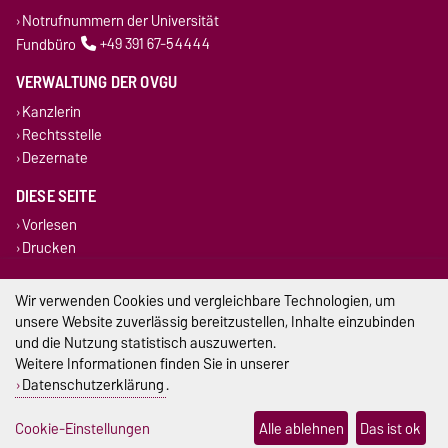
Notrufnummern der Universität
Fundbüro
+49 391 67-54444
VERWALTUNG DER OVGU
Kanzlerin
Rechtsstelle
Dezernate
DIESE SEITE
Vorlesen
Drucken
Impressum
Wir verwenden Cookies und vergleichbare Technologien, um
unsere Website zuverlässig bereitzustellen, Inhalte einzubinden
Datenschutz
und die Nutzung statistisch auszuwerten.
Weitere Informationen finden Sie in unserer
Barrierefreiheit
Datenschutzerklärung
.
Cookie-Einstellungen
Cookie-Einstellungen
Alle ablehnen
Das ist ok