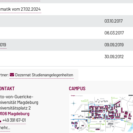
matik vom 27.02.2024
03.10.2017
06.03.2017
019
09.09.2019
30.09.2012
tner:
Dezernat Studienangelegenheiten
ONTAKT
CAMPUS
tto-von-Guericke-
niversität Magdeburg
iversitätsplatz 2
9106 Magdeburg
+49 391 67-01
mehr…