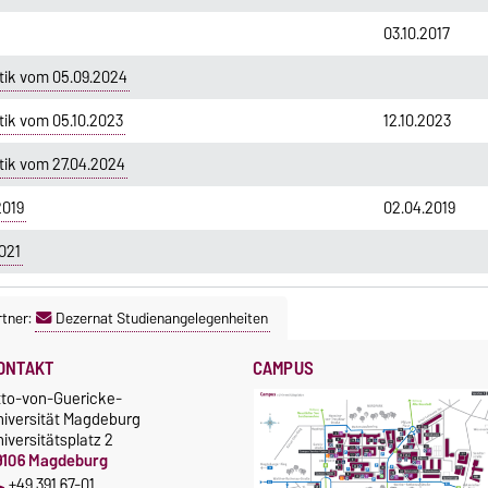
03.10.2017
tik vom 05.09.2024
tik vom 05.10.2023
12.10.2023
tik vom 27.04.2024
2019
02.04.2019
021
tner:
Dezernat Studienangelegenheiten
ONTAKT
CAMPUS
tto-von-Guericke-
niversität Magdeburg
iversitätsplatz 2
9106 Magdeburg
+49 391 67-01