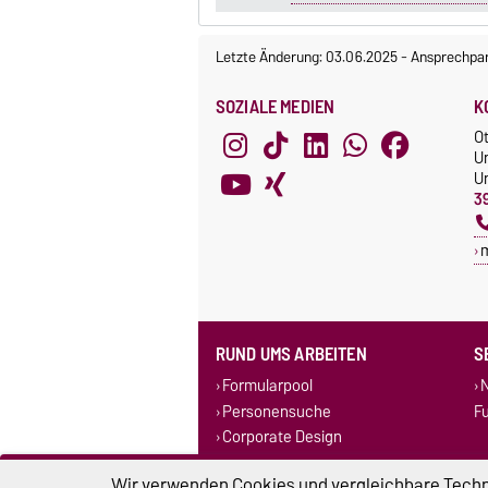
Letzte Änderung: 03.06.2025
-
Ansprechpar
SOZIALE MEDIEN
K
O
U
Un
3
RUND UMS ARBEITEN
S
Formularpool
N
Personensuche
F
Corporate Design
Stellenausschreibungen
Wir verwenden Cookies und vergleichbare Techno