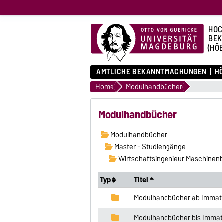
HOC
BE
(HÖ
AMTLICHE BEKANNTMACHUNGEN
HÖ
Home
Modulhandbücher
Modulhandbücher
Modulhandbücher
Master - Studiengänge
Wirtschaftsingenieur Maschinen
Typ
Titel
Modulhandbücher ab Immatri
Modulhandbücher bis Immatri