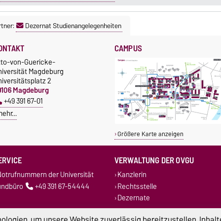
tner:
Dezernat Studienangelegenheiten
ONTAKT
CAMPUS
tto-von-Guericke-
niversität Magdeburg
iversitätsplatz 2
9106 Magdeburg
+49 391 67-01
mehr…
Größere Karte anzeigen
ERVICE
VERWALTUNG DER OVGU
otrufnummern der Universität
Kanzlerin
undbüro
+49 391 67-54444
Rechtsstelle
Dezernate
logien, um unsere Website zuverlässig bereitzustellen, Inhalt