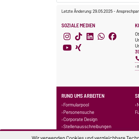
Letzte Änderung: 29.05.2025
-
Ansprechpar
SOZIALE MEDIEN
K
O
U
Un
3
RUND UMS ARBEITEN
S
Formularpool
N
Personensuche
F
Corporate Design
Stellenausschreibungen
Wir verwenden Cookies und vergleichbare Techno