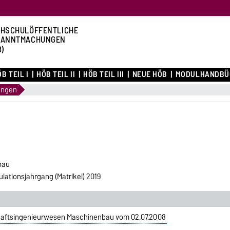
HSCHULÖFFENTLICHE
KANNTMACHUNGEN
B)
B TEIL I
HÖB TEIL II
HÖB TEIL III
NEUE HÖB
MODULHANDBÜ
ungen
bau
ationsjahrgang (Matrikel) 2019
haftsingenieurwesen Maschinenbau vom 02.07.2008