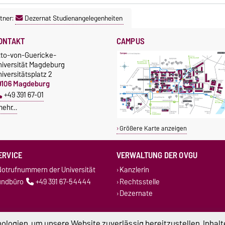
tner:
Dezernat Studienangelegenheiten
ONTAKT
CAMPUS
tto-von-Guericke-
niversität Magdeburg
iversitätsplatz 2
9106 Magdeburg
+49 391 67-01
mehr…
Größere Karte anzeigen
ERVICE
VERWALTUNG DER OVGU
otrufnummern der Universität
Kanzlerin
undbüro
+49 391 67-54444
Rechtsstelle
Dezernate
logien, um unsere Website zuverlässig bereitzustellen, Inhalt