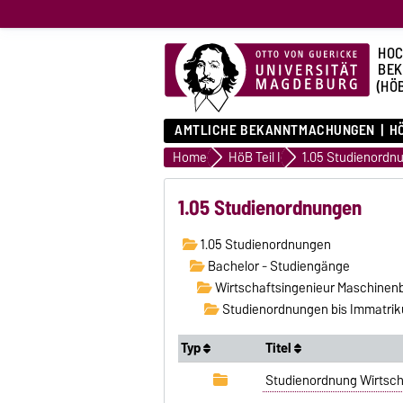
HOC
BE
(HÖ
AMTLICHE BEKANNTMACHUNGEN
HÖ
Home
HöB Teil I
1.05 Studienordn
1.05 Studienordnungen
1.05 Studienordnungen
Bachelor - Studiengänge
Wirtschaftsingenieur Maschinen
Studienordnungen bis Immatrikul
Typ
Titel
Studienordnung Wirtsc