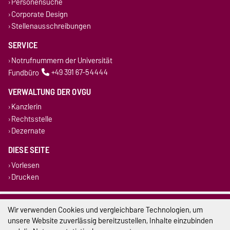
Personensuche
Corporate Design
Stellenausschreibungen
SERVICE
Notrufnummern der Universität
Fundbüro
+49 391 67-54444
VERWALTUNG DER OVGU
Kanzlerin
Rechtsstelle
Dezernate
DIESE SEITE
Vorlesen
Drucken
Impressum
Wir verwenden Cookies und vergleichbare Technologien, um
unsere Website zuverlässig bereitzustellen, Inhalte einzubinden
Datenschutz