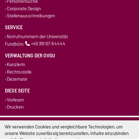
Personensuche
Corporate Design
Stellenausschreibungen
SERVICE
Notrufnummern der Universität
Fundbüro
+49 391 67-54444
VERWALTUNG DER OVGU
Kanzlerin
Rechtsstelle
Dezernate
DIESE SEITE
Vorlesen
Drucken
Impressum
Wir verwenden Cookies und vergleichbare Technologien, um
unsere Website zuverlässig bereitzustellen, Inhalte einzubinden
Datenschutz