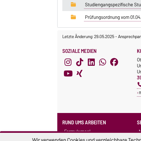
Studiengangspezifische St
Prüfungsordnung vom 01.04
Letzte Änderung: 29.05.2025
-
Ansprechpar
SOZIALE MEDIEN
K
O
U
Un
3
RUND UMS ARBEITEN
S
Formularpool
N
Personensuche
F
Wir verwenden Cookies und vergleichbare Techno