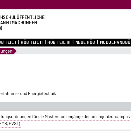
HSCHULÖFFENTLICHE
KANNTMACHUNGEN
B)
B TEIL I
HÖB TEIL II
HÖB TEIL III
NEUE HÖB
MODULHANDBÜ
nungen
erfahrens- und Energietechnik
üfungsordnungen für die Masterstudiengänge der am Ingenieurcampus
, FMB, FVST)