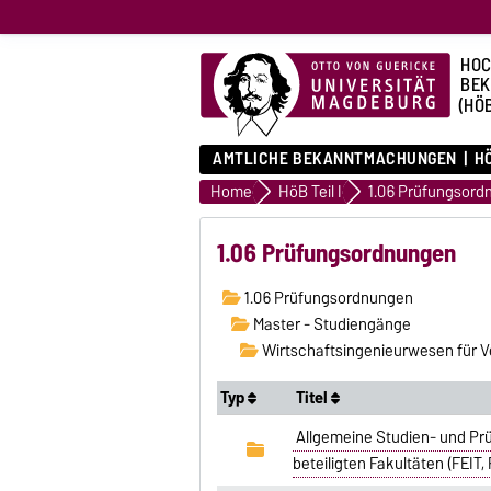
HOC
BE
(HÖ
AMTLICHE BEKANNTMACHUNGEN
HÖ
Home
HöB Teil I
1.06 Prüfungsord
1.06 Prüfungsordnungen
1.06 Prüfungsordnungen
Master - Studiengänge
Wirtschaftsingenieurwesen für V
Typ
Titel
Allgemeine Studien- und Pr
beteiligten Fakultäten (FEIT