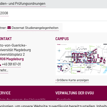
udien- und Prüfungsordnungen
.2008
tner:
Dezernat Studienangelegenheiten
ONTAKT
CAMPUS
tto-von-Guericke-
niversität Magdeburg
iversitätsplatz 2
9106 Magdeburg
+49 391 67-01
mehr…
Größere Karte anzeigen
ERVICE
VERWALTUNG DER OVGU
otrufnummern der Universität
Kanzlerin
undbüro
+49 391 67-54444
Rechtsstelle
logien, um unsere Website zuverlässig bereitzustellen, Inhalt