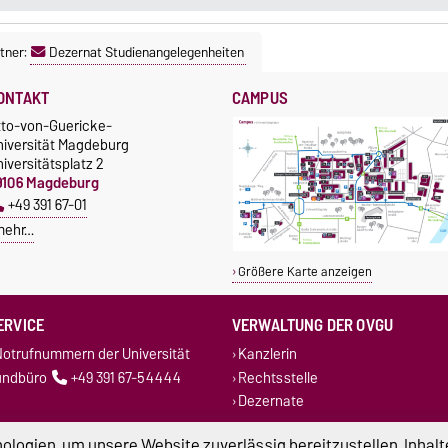
tner:
Dezernat Studienangelegenheiten
ONTAKT
CAMPUS
tto-von-Guericke-
niversität Magdeburg
iversitätsplatz 2
9106 Magdeburg
+49 391 67-01
mehr…
Größere Karte anzeigen
ERVICE
VERWALTUNG DER OVGU
otrufnummern der Universität
Kanzlerin
undbüro
+49 391 67-54444
Rechtsstelle
Dezernate
logien, um unsere Website zuverlässig bereitzustellen, Inhalt