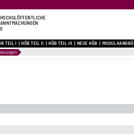
HSCHULÖFFENTLICHE
KANNTMACHUNGEN
B)
B TEIL I
HÖB TEIL II
HÖB TEIL III
NEUE HÖB
MODULHANDBÜ
rdnungen