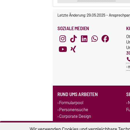
Letzte Änderung: 29.05.2025
-
Ansprechpar
SOZIALE MEDIEN
K
O
U
Un
3
RUND UMS ARBEITEN
S
Formularpool
N
Personensuche
F
Corporate Design
Stellenausschreibungen
Wir verwenden Cookies und vergleichbare Techno