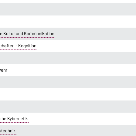
lle Kultur und Kommunikation
chaften - Kognition
wehr
che Kybernetik
stechnik