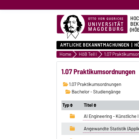
HOC
BE
(HÖ
AMTLICHE BEKANNTMACHUNGEN
HÖ
Home
HöB Teil I
1.07 Praktikumso
1.07 Praktikumsordnungen
1.07 Praktikumsordnungen
Bachelor - Studiengänge
Typ
Titel
AI Engineering - Künstliche 
Angewandte Statistik (Applie