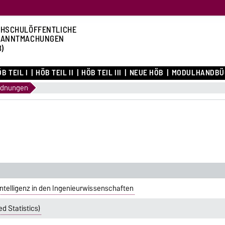
HSCHULÖFFENTLICHE
KANNTMACHUNGEN
B)
B TEIL I
HÖB TEIL II
HÖB TEIL III
NEUE HÖB
MODULHANDBÜ
rdnungen
Intelligenz in den Ingenieurwissenschaften
d Statistics)