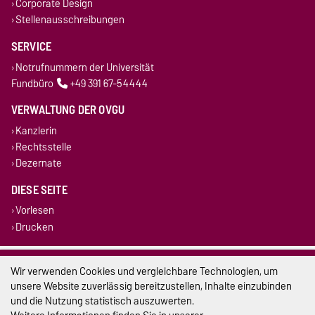
Corporate Design
Stellenausschreibungen
SERVICE
Notrufnummern der Universität
Fundbüro
+49 391 67-54444
VERWALTUNG DER OVGU
Kanzlerin
Rechtsstelle
Dezernate
DIESE SEITE
Vorlesen
Drucken
Impressum
Wir verwenden Cookies und vergleichbare Technologien, um
unsere Website zuverlässig bereitzustellen, Inhalte einzubinden
Datenschutz
und die Nutzung statistisch auszuwerten.