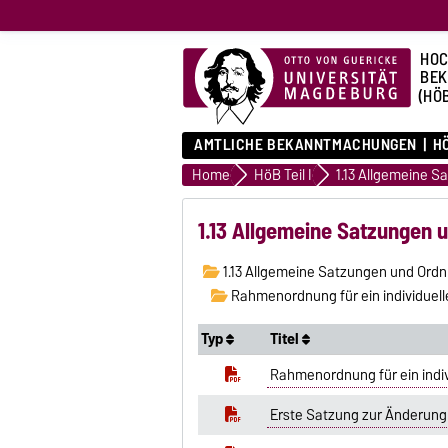
HOC
BE
(HÖ
AMTLICHE BEKANNTMACHUNGEN
HÖ
Home
HöB Teil I
1.13 Allgemeine Satzungen
1.13 Allgemeine Satzungen und Ord
Rahmenordnung für ein individuelle
Typ
Titel
Rahmenordnung für ein indiv
Erste Satzung zur Änderung 