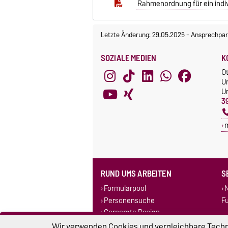
Rahmenordnung für ein indiv
Letzte Änderung: 29.05.2025
-
Ansprechpar
SOZIALE MEDIEN
K
O
U
Un
3
RUND UMS ARBEITEN
S
Formularpool
N
Personensuche
F
Corporate Design
Stellenausschreibungen
Wir verwenden Cookies und vergleichbare Techno