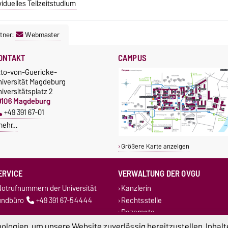
iduelles Teilzeitstudium
tner:
Webmaster
ONTAKT
CAMPUS
tto-von-Guericke-
niversität Magdeburg
iversitätsplatz 2
9106 Magdeburg
+49 391 67-01
mehr…
Größere Karte anzeigen
ERVICE
VERWALTUNG DER OVGU
otrufnummern der Universität
Kanzlerin
undbüro
+49 391 67-54444
Rechtsstelle
Dezernate
logien, um unsere Website zuverlässig bereitzustellen, Inhalt