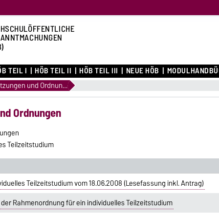
HSCHULÖFFENTLICHE
KANNTMACHUNGEN
B)
B TEIL I
HÖB TEIL II
HÖB TEIL III
NEUE HÖB
MODULHANDBÜ
1.13 Allgemeine Satzungen und Ordnungen
 und Ordnungen
nungen
s Teilzeitstudium
iduelles Teilzeitstudium vom 18.06.2008 (Lesefassung inkl. Antrag)
der Rahmenordnung für ein individuelles Teilzeitstudium