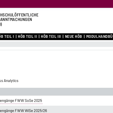
HSCHULÖFFENTLICHE
KANNTMACHUNGEN
B)
B TEIL I
HÖB TEIL II
HÖB TEIL III
NEUE HÖB
MODULHANDBÜ
s Analytics
diengänge FWW SoSe 2025
diengänge FWW WiSe 2025/26