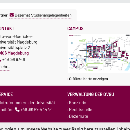
tner:
Dezernat Studienangelegenheiten
ONTAKT
CAMPUS
tto-von-Guericke-
niversität Magdeburg
iversitätsplatz 2
9106 Magdeburg
+49 391 67-01
mehr…
Größere Karte anzeigen
ERVICE
VERWALTUNG DER OVGU
otrufnummern der Universität
Kanzlerin
undbüro
+49 391 67-54444
Rechtsstelle
Dezernate
logien, um unsere Website zuverlässig bereitzustellen, Inhalt