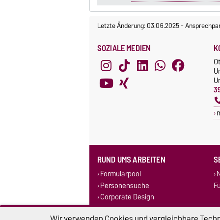
Letzte Änderung: 03.06.2025
-
Ansprechpar
SOZIALE MEDIEN
K
O
U
Un
3
RUND UMS ARBEITEN
S
Formularpool
N
Personensuche
F
Corporate Design
Stellenausschreibungen
Wir verwenden Cookies und vergleichbare Techno