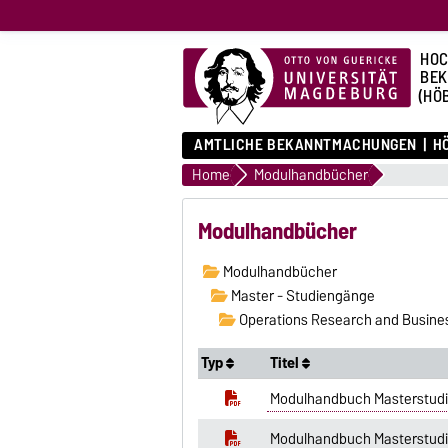
HOC
BE
(HÖ
AMTLICHE BEKANNTMACHUNGEN
HÖ
Home
Modulhandbücher
Modulhandbücher
Modulhandbücher
Master - Studiengänge
Operations Research and Busines
Typ
Titel
Modulhandbuch Masterstu
Modulhandbuch Masterstu