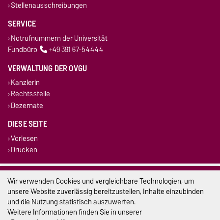
Stellenausschreibungen
SERVICE
Notrufnummern der Universität
Fundbüro
+49 391 67-54444
VERWALTUNG DER OVGU
Kanzlerin
Rechtsstelle
Dezernate
DIESE SEITE
Vorlesen
Drucken
Impressum
Wir verwenden Cookies und vergleichbare Technologien, um
unsere Website zuverlässig bereitzustellen, Inhalte einzubinden
Datenschutz
und die Nutzung statistisch auszuwerten.
Weitere Informationen finden Sie in unserer
Barrierefreiheit