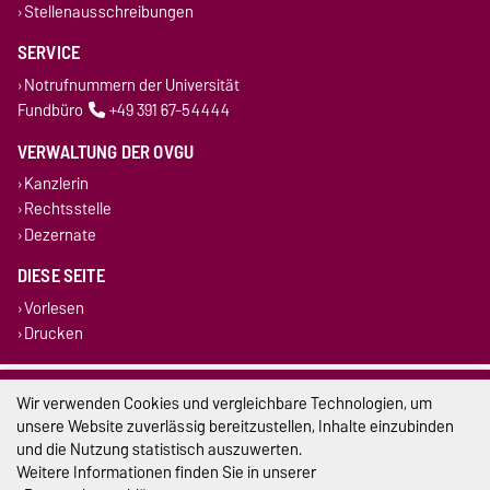
Stellenausschreibungen
SERVICE
Notrufnummern der Universität
Fundbüro
+49 391 67-54444
VERWALTUNG DER OVGU
Kanzlerin
Rechtsstelle
Dezernate
DIESE SEITE
Vorlesen
Drucken
Impressum
Wir verwenden Cookies und vergleichbare Technologien, um
unsere Website zuverlässig bereitzustellen, Inhalte einzubinden
Datenschutz
und die Nutzung statistisch auszuwerten.
Weitere Informationen finden Sie in unserer
Barrierefreiheit