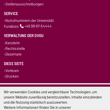
Stellenausschreibungen
SERVICE
Notrufnummern der Universität
Fundbüro
+49 391 67-54444
VERWALTUNG DER OVGU
Kanzlerin
Rechtsstelle
Dezernate
DIESE SEITE
Vorlesen
Drucken
Impressum
Wir verwenden Cookies und vergleichbare Technologien, um
unsere Website zuverlässig bereitzustellen, Inhalte einzubinden
Datenschutz
und die Nutzung statistisch auszuwerten.
Weitere Informationen finden Sie in unserer
Barrierefreiheit