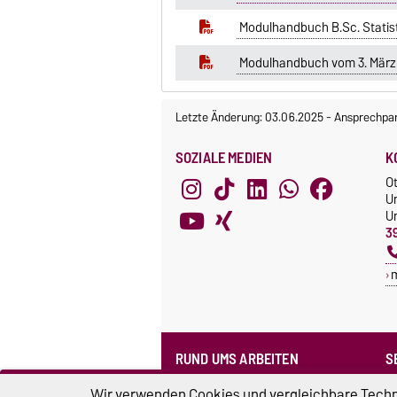
Modulhandbuch B.Sc. Statis
Modulhandbuch vom 3. März
Letzte Änderung: 03.06.2025
-
Ansprechpar
SOZIALE MEDIEN
K
O
U
Un
3
RUND UMS ARBEITEN
S
Formularpool
N
Wir verwenden Cookies und vergleichbare Techno