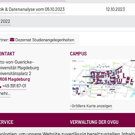
tik & Datenanalyse vom 05.10.2023
12.10.2023
 2022
tner:
Dezernat Studienangelegenheiten
ONTAKT
CAMPUS
tto-von-Guericke-
niversität Magdeburg
iversitätsplatz 2
9106 Magdeburg
+49 391 67-01
mehr…
Größere Karte anzeigen
ERVICE
VERWALTUNG DER OVGU
otrufnummern der Universität
Kanzlerin
logien, um unsere Website zuverlässig bereitzustellen, Inhalt